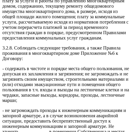
плату за услуги и работы по управлению многоквартирным
домом, содержанию, текущему ремонту общедомового
имущества многоквартирного дома, в размере, исходя из
общей площади жилого помещения; плату за коммунальные
услуги, рассчитываемую исходя из нормативов потребления с
учетом перерасчета платежей за период временного
отсутствия граждан в порядке, предусмотренном Правилами
предоставления коммунальных услуг гражданам.
3.2.8. Соблюдать следующие требования, а также Правила
проживания в многоквартирном доме Приложение №6 к
Договору:
- содержать в чистоте и порядке места общего пользования, не
допуская их захламления и загрязнения; не загромождать и не
загрязнять своим имуществом, строительными материалами и
(или) отходами эвакуационные пути и помещения общего
пользования в т.ч. входы и выходы на лестничные клетки и на
чердаки, запасные выходы, коридоры, проходы, лестничные
марши;
- не загромождать проходы к инженерным коммуникациям и
запорной арматуре, а в случае возникновения аварийной
ситуации, предоставить беспрепятственный доступ к
инженерным коммуникациям и запорной арматуре. Не
хранить в помещении Собственника и местах