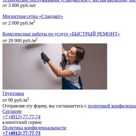
от 3 000 руб./шт
Москитная сетка «Стандарт»
2
от 2 000 руб./м
Комплексные работы по услуге «БЫСТРЫЙ РЕМОНТ»
2
от 29 900 руб./м
Грунтовка
2
от 90 руб./м
Отправляя эту форму, вы соглашаетесь с
политикой конфиденц
Согласен
+7 (4912) 77-77-74
клиентский сервис
Политика конфиденцальности
+7 (4912) 77-77-73