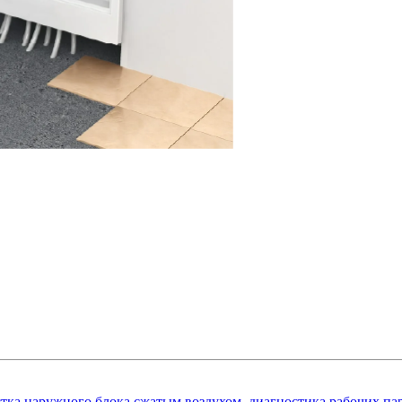
стка наружного блока сжатым воздухом, диагностика рабочих пар