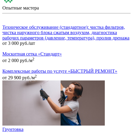
Опытные мастера
Техническое обслуживание (стандартное): чистка фильтров,
чистка наружного блока сжатым воздухом, диагностика
рабочих параметров (давление, температура), пролив дренажа
от 3 000 руб./шт
Москитная сетка «Стандарт»
2
от 2 000 руб./м
Комплексные работы по услуге «БЫСТРЫЙ РЕМОНТ»
2
от 29 900 руб./м
Грунтовка