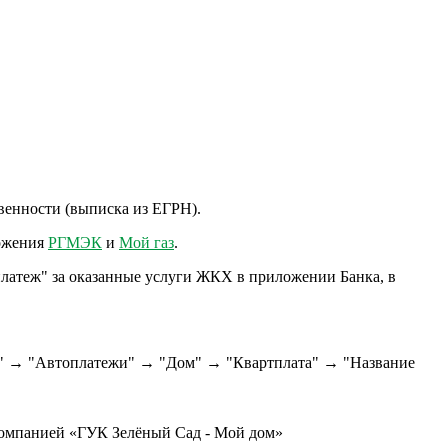
венности (выписка из ЕГРН).
ложения
РГМЭК
и
Мой газ
.
латеж" за оказанные услуги ЖКХ в приложении Банка, в
" → "Автоплатежи" → "Дом" → "Квартплата" → "Название
омпанией «ГУК Зелёный Сад - Мой дом»