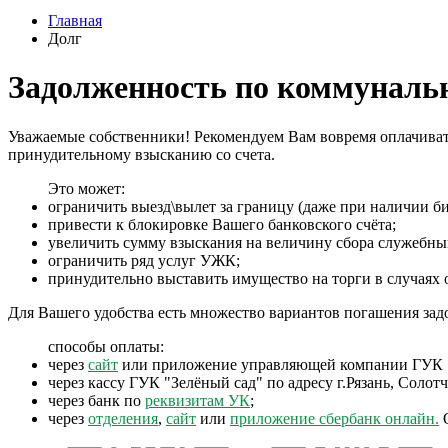
Главная
Долг
Задолженность по коммунал
Уважаемые собственники! Рекомендуем Вам вовремя оплачиват
принудительному взысканию со счета.
Это может:
ограничить выезд\вылет за границу (даже при наличии би
привести к блокировке Вашего банковского счёта;
увеличить сумму взыскания на величину сбора служебны
ограничить ряд услуг УЖК;
принудительно выставить имущество на торги в случаях 
Для Вашего удобства есть множество вариантов погашения задо
способы оплаты:
через
сайт
или приложение управляющей компании ГУК 
через кассу ГУК "Зелёный сад" по адресу г.Рязань, Солотч
через банк по
реквизитам УК
;
через
отделения
,
сайт
или
приложение сбербанк онлайн.
О