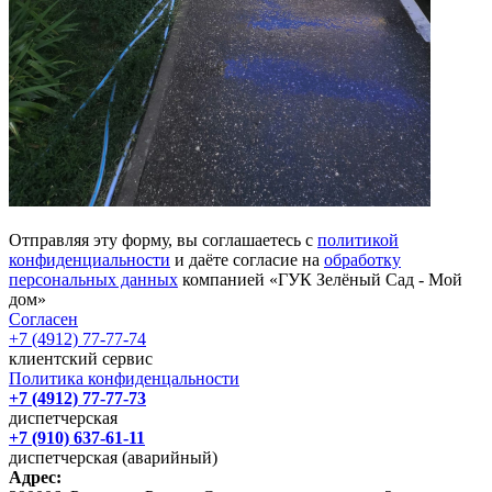
Отправляя эту форму, вы соглашаетесь с
политикой
конфиденциальности
и даёте согласие на
обработку
персональных данных
компанией «ГУК Зелёный Сад - Мой
дом»
Согласен
+7 (4912) 77-77-74
клиентский сервис
Политика конфиденцальности
+7 (4912) 77-77-73
диспетчерская
+7 (910) 637-61-11
диспетчерская (аварийный)
Адрес: