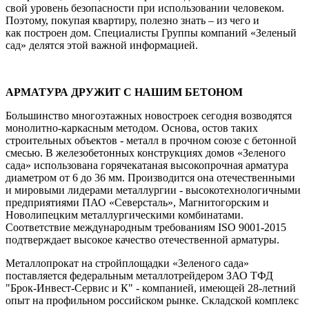
свой уровень безопасности при использовании человеком.
Поэтому, покупая квартиру, полезно знать – из чего и
как построен дом. Специалисты Группы компаний «Зеленый
сад» делятся этой важной информацией.
АРМАТУРА ДРУЖИТ С НАШИМ БЕТОНОМ
Большинство многоэтажных новостроек сегодня возводятся
монолитно-каркасным методом. Основа, остов таких
строительных объектов - металл в прочном союзе с бетонной
смесью. В железобетонных конструкциях домов «Зеленого
сада» использована горячекатаная высокопрочная арматура
диаметром от 6 до 36 мм. Производится она отечественными
и мировыми лидерами металлургии - высокотехнологичными
предприятиями ПАО «Северсталь», Магнитогорским и
Новолипецким металлургическими комбинатами.
Соответствие международным требованиям ISO 9001-2015
подтверждает высокое качество отечественной арматуры.
Металлопрокат на стройплощадки «Зеленого сада»
поставляется федеральным металлотрейдером ЗАО ТФД
"Брок-Инвест-Сервис и К" - компанией, имеющей 28-летний
опыт на профильном российском рынке. Складской комплекс