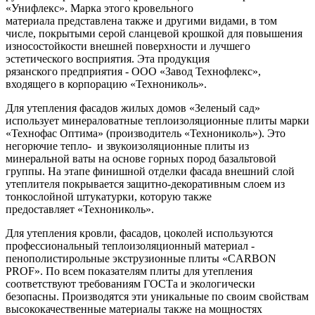
«Унифлекс». Марка этого кровельного
материала представлена также и другими видами, в том
числе, покрытыми серой сланцевой крошкой для повышения
износостойкости внешней поверхности и лучшего
эстетического восприятия. Эта продукция
рязанского предприятия - ООО «Завод Технофлекс»,
входящего в корпорацию «Технониколь».
Для утепления фасадов жилых домов «Зеленый сад»
использует минераловатные теплоизоляционные плиты марки
«Технофас Оптима» (производитель «Технониколь»). Это
негорючие тепло- и звукоизоляционные плиты из
минеральной ваты на основе горных пород базальтовой
группы. На этапе финишной отделки фасада внешний слой
утеплителя покрывается защитно-декоративным слоем из
тонкослойной штукатурки, которую также
предоставляет «Технониколь».
Для утепления кровли, фасадов, цоколей используются
профессиональный теплоизоляционный материал -
пенополистирольные экструзионные плиты «CARBON
PROF». По всем показателям плиты для утепления
соответствуют требованиям ГОСТа и экологически
безопасны. Производятся эти уникальные по своим свойствам
высококачественные материалы также на мощностях