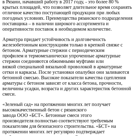
в Рязани, начавший работу в 2017 году, - это более 80 %
крытых площадей, что позволяет длительное время сохранять
отличное качество поступающей продукции при любых
погодных условиях. Преимущества рязанского подразделения
поставщика – в наличии широкого ассортимента и
оперативности поставок в необходимом количестве.
Арматура придает устойчивость и долговечность
железобетонным конструкциям только в крепкой связке с
бетоном. Арматурные стержни с периодическим
профилем и термомеханически упроченные арматурные
стержни соединяются обжимными муфтами или
вязкой специальной вязальной проволокой в арматурные
сетки и каркасы. После установки опалубки они заливаются
бетонной смесью. Высокие показатели качества сцепления
арматуры с бетоном зависят от класса бетона, прочности,
величины усадки, возраста и других характеристик бетонной
смеси.
«Зеленый сад» на протяжении многих лет получает
высококачественный бетон с рязанского
завода ООО «БСТ». Бетонные смеси этого
производителя полностью соответствуют требуемым
показателям для безопасного строительства. «БСТ» на
протяжении многих лет регулярно подтверждает