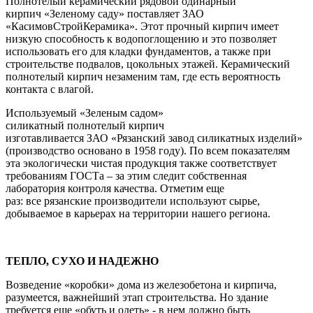
Полнотелый керамический рядовой одинарный
кирпич «Зеленому саду» поставляет ЗАО
«КасимовСтройКерамика». Этот прочный кирпич имеет
низкую способность к водопоглощению и это позволяет
использовать его для кладки фундаментов, а также при
строительстве подвалов, цокольных этажей. Керамический
полнотелый кирпич незаменим там, где есть вероятность
контакта с влагой.
Используемый «Зеленым садом»
силикатный полнотелый кирпич
изготавливается ЗАО «Рязанский завод силикатных изделий»
(производство основано в 1958 году). По всем показателям
эта экологически чистая продукция также соответствует
требованиям ГОСТа – за этим следит собственная
лаборатория контроля качества. Отметим еще
раз: все рязанские производители используют сырье,
добываемое в карьерах на территории нашего региона.
ТЕПЛО, СУХО И НАДЕЖНО
Возведение «коробки» дома из железобетона и кирпича,
разумеется, важнейший этап строительства. Но здание
требуется еще «обуть и одеть» - в нем должно быть