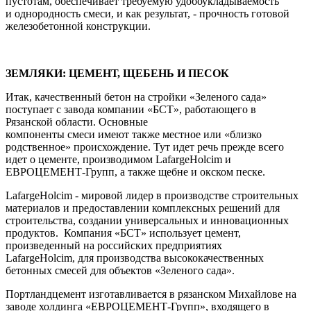
пустотам, обеспечивает требуемую удобоукладываемость
и однородность смеси, и как результат, - прочность готовой
железобетонной конструкции.
ЗЕМЛЯКИ: ЦЕМЕНТ, ЩЕБЕНЬ И ПЕСОК
Итак, качественный бетон на стройки «Зеленого сада»
поступает с завода компании «БСТ», работающего в
Рязанской области. Основные
компоненты смеси имеют также местное или «близко
родственное» происхождение. Тут идет речь прежде всего
идет о цементе, производимом LafargeHolcim и
ЕВРОЦЕМЕНТ-Групп, а также щебне и окском песке.
LafargeHolcim - мировой лидер в производстве строительных
материалов и предоставлении комплексных решений для
строительства, создании универсальных и инновационных
продуктов. Компания «БСТ» использует цемент,
произведенный на российских предприятиях
LafargeHolcim, для производства высококачественных
бетонных смесей для объектов «Зеленого сада».
Портландцемент изготавливается в рязанском Михайлове на
заводе холдинга «ЕВРОЦЕМЕНТ-Групп», входящего в