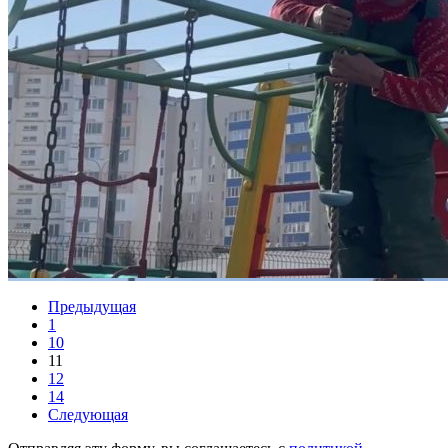
Предыдущая
1
10
11
12
14
Следующая